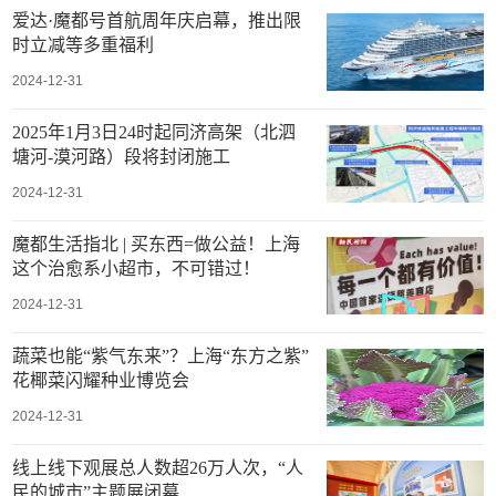
爱达·魔都号首航周年庆启幕，推出限
时立减等多重福利
2024-12-31
2025年1月3日24时起同济高架（北泗
塘河-漠河路）段将封闭施工
2024-12-31
魔都生活指北 | 买东西=做公益！上海
这个治愈系小超市，不可错过！
2024-12-31
蔬菜也能“紫气东来”？上海“东方之紫”
花椰菜闪耀种业博览会
2024-12-31
线上线下观展总人数超26万人次，“人
民的城市”主题展闭幕