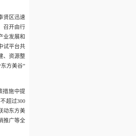
奉贤区迅速
，召开由行
产业发展和
中试平台共
建、资源整
“东方美谷”
策措施中提
超过300
联动东方美
销推广等全