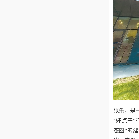
张乐，是
“好点子
态圈”的