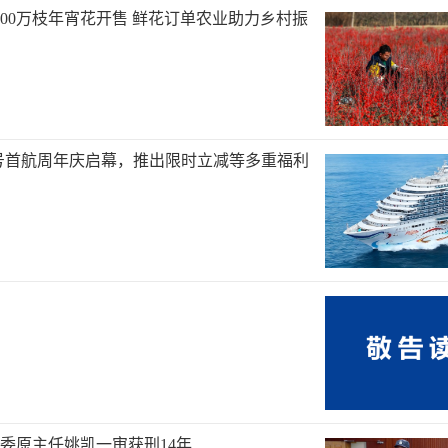
000万枝年宵花开售 鲜花订单农业助力乡村振
号首航周年庆启幕，推出限时立减等多重福利
委原主任姚凯一审获刑14年