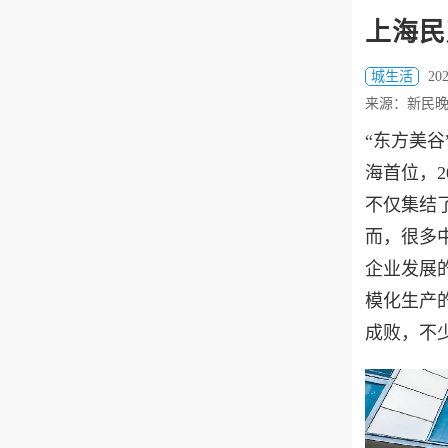
上海民
城生活
202
来源：新民
“东方美
海首位，2
不仅集结
而，很多
企业发展
模化生产
成败，不