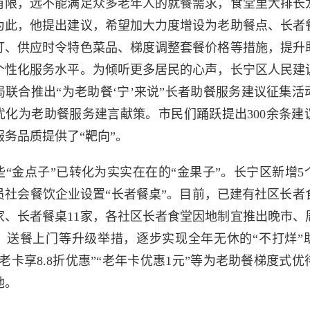
有限，远不能满足众多老年人的就餐需求，食堂里大排长
为此，他提出建议，希望加大力度增设为老助餐点、长者
订、供应时令特色菜品、梯度调整套餐价格等措施，提升
个性化服务水平。为倾听更多居民的心声，长宁区人民建
局联合推出“为老助餐‘宁’来说”长者助餐服务建议征集活
优化为老助餐服务建言献策。市民们踊跃提出300余条建
服务品质提供了“靶向”。
些“金点子”已转化为实实在在的“金果子”。长宁区新增5
员社会餐饮企业设置“长者餐桌”。目前，已建有社区长者食
5家、长者餐桌11家，各社区长者食堂因地制宜推出晚市、
、送餐上门等升级举措，逐步实现全年无休的“不打烊”
老卡享8.8折优惠”“老年卡优惠1元”等为老助餐梯度式
地。