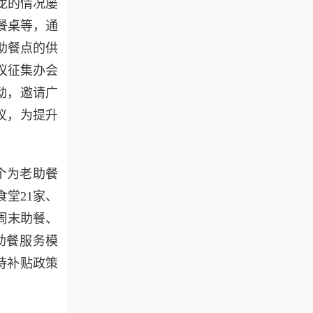
龙的情况屡
餐桌等，通
助餐点的供
议征集办会
动，邀请广
议，为提升
个为老助餐
堂21家、
周末助餐、
助餐服务模
优待补贴政策