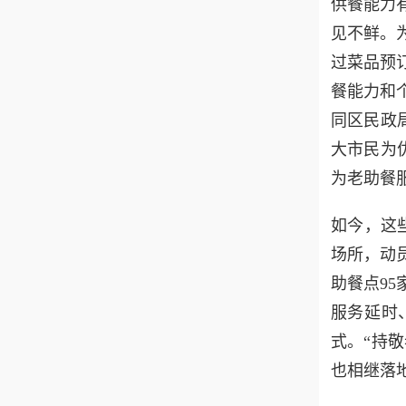
供餐能力
见不鲜。
过菜品预
餐能力和
同区民政
大市民为
为老助餐
如今，这
场所，动
助餐点9
服务延时
式。“持敬
也相继落