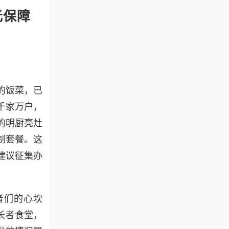
元保障
的饭菜，已
千家万户，
的明厨亮灶
制套餐。这
建议征集办
者们的心坎
长者食堂，