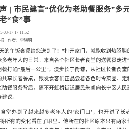
声 | 市民建言“优化为老助餐服务”多
老“食”事
5-03-17 17:11:52
晚报 作者：李晓明
今天的午饭套餐给您送到了！”打开家门，就能收到热腾腾
众多老年人的日常。来自各个社区长者食堂的送餐员走进
用餐打通“最后一公里”。漫步长宁街巷，从社区长者食堂
的共享长者餐桌，银发食客们正品尝着各色时令菜品、定
老助餐服务背后，离不开虹桥街道居民朱睿向长宁区人民
条建议。
者食堂办到了越来越多老年人的‘家门口’，也开进了长
睿将所有的变化看在了眼里。他所在的社区原本只有两家