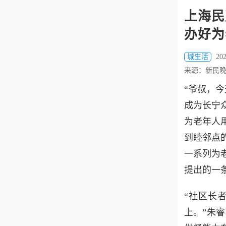
上海民
办好为
城生活
202
来源：新民
“爷叔，
成为长宁
为老年人
到睦邻点
一系列为
提出的一
“社区长
上。”朱