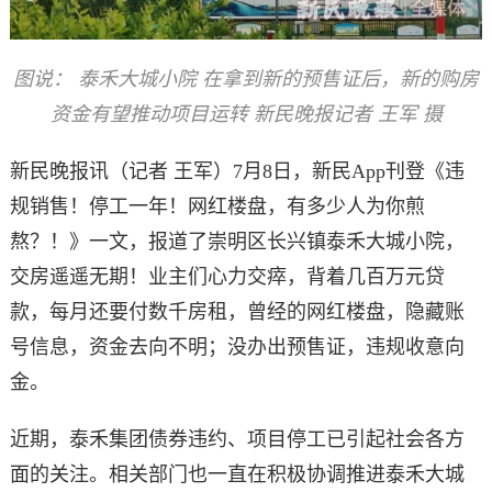
图说：
泰禾大城小院
在拿到新的预售证后，新的购房
资金有望推动项目运转 新民晚报记者 王军 摄
新民晚报讯（记者 王军）7月8日，新民App刊登《
违
规销售！停工一年！网红楼盘，有多少人为你煎
熬？！
》一文，报道了崇明区长兴镇泰禾大城小院，
交房遥遥无期！业主们心力交瘁，背着几百万元贷
款，每月还要付数千房租，曾经的网红楼盘，隐藏账
号信息，资金去向不明；没办出预售证，违规收意向
金。
近期，泰禾集团债券违约、项目停工已引起社会各方
面的关注。相关部门也一直在积极协调推进泰禾大城