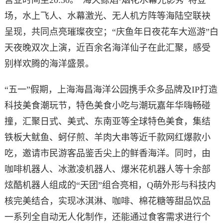
场，水上飞人、水幕激光、无人机方阵等海陆空联袂
呈现，共同点亮璀璨夜空；“庆鱼年日夜花车大巡游”白
天夜晚双次上演，近百余名海洋仙子在此汇聚，感受
别样欢腾的海洋盛景。
“五一”假期，上海海昌海洋公园携手众多品牌及IP打造
科技美食潮玩节，特色美食小吃与潮玩嘉年华嗨畅碰
撞，汇聚日式、美式、东南亚等全球特色美食，集结
铁板大鱿鱼、蚵仔煎、羊肉大串等近千款网红爆款小
吃，邀请市民游客品鉴舌尖上的鲜香海洋。同时，由
咖啡机器人、冰激凌机器人、爆米花机器人等十余部
炫酷机器人组成的“天团”组合亮相，Q萌外形与科技内
核完美结合，实现冰淇淋、咖啡、棉花糖等甜品饮品
一系列全自动无人化制作，还能通过食客需求进行个