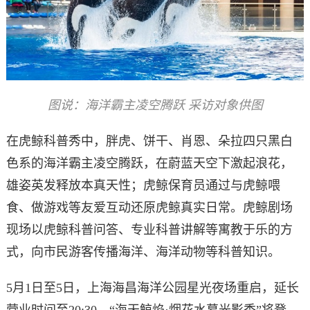
图说：
海洋霸主凌空腾跃 采访对象供图
在虎鲸科普秀中，胖虎、饼干、肖恩、朵拉四只黑白
色系的海洋霸主凌空腾跃，在蔚蓝天空下激起浪花，
雄姿英发释放本真天性；虎鲸保育员通过与虎鲸喂
食、做游戏等友爱互动还原虎鲸真实日常。虎鲸剧场
现场以虎鲸科普问答、专业科普讲解等寓教于乐的方
式，向市民游客传播海洋、海洋动物等科普知识。
5月1日至5日，上海海昌海洋公园星光夜场重启，延长
营业时间至20:30。“海天鲸焰·烟花水幕光影秀”将登