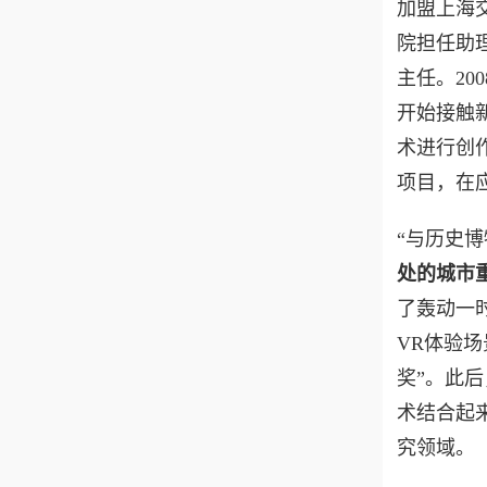
加盟上海
院担任助
主任。20
开始接触
术进行创
项目，在应
“与历史
处的城市
了轰动一
VR体验场
奖”。此
术结合起
究领域。