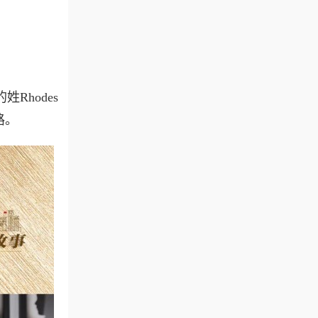
姓Rhodes
路。