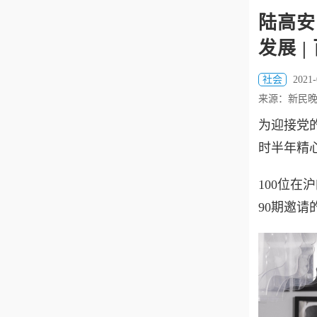
陆高安
发展 
社会
2021-
来源：新民
为迎接党
时半年精
100位
90期邀