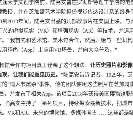
交通大学文创学院前，陆高安曾在罗彻斯特理工学院的电
理教授，并在芝加哥艺术学院担任视觉传达设计系的终身
08到2010年间，陆高安出品的几部故事片在美国上映，
新兴的虚拟现实（VR）和增强现实（AR）等技术，并运
作。“我首先和艺术馆、美术馆合作，然后开始与一些机构
用程序（App）上应用VR场景，并向大众普及。”
博物馆合作的项目真正诠释了这个想法：
让历史照片和影像
重现，让我们能重见历史。
”陆高安告诉记者，1929年，
时的“情人节屠杀”事件，他的团队使用这些照片在芝加哥
景，并发布了相关App。该项目2018年获得美国博物馆联
后，陆高安主持了一系列项目，持续探索最新技术，把城市
来。VR和AR、未来的博物馆、多媒体考古……这些都是