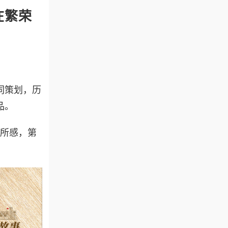
在繁荣
同策划，历
品。
见所感，第