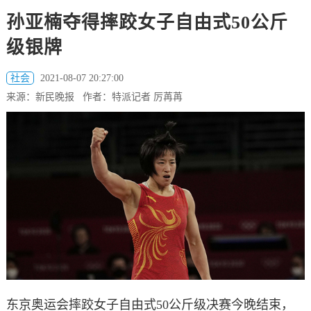
孙亚楠夺得摔跤女子自由式50公斤
级银牌
社会
2021-08-07 20:27:00
来源：新民晚报 作者：特派记者 厉苒苒
东京奥运会摔跤女子自由式50公斤级决赛今晚结束，