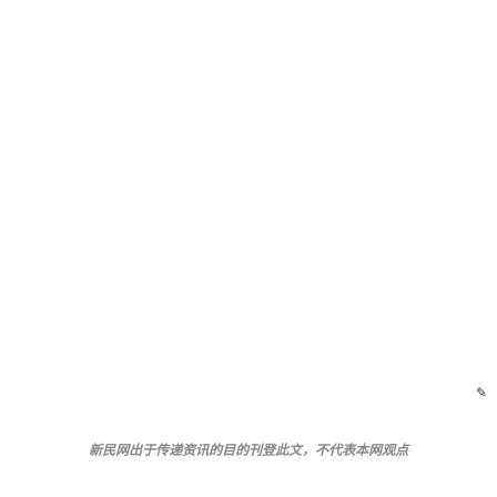
✎
新民网出于传递资讯的目的刊登此文，不代表本网观点