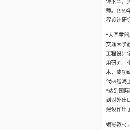
谭家华，
师。19
程设计研究
“大国重器
交通大学
工程设计
用研究，
术，成功研
代59艘海
“达到国
到对外出
建设作出
编写教材