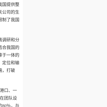
我国提供整
关公司的生
限制了我国
践调研和分
结合我国的
算于一体的
、定位和输
涵，打破
港口、一
在团队设
80％，与