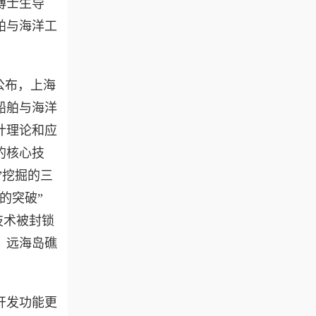
博士生导
舶与海洋工
公布，上海
船舶与海洋
计理论和应
的核心技
”挖掘的三
的突破”
技术被封锁
、远海岛礁
开发功能更