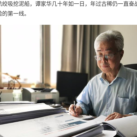
航绞吸挖泥船，谭家华几十年如一日，年过古稀仍一直奋
验的第一线。