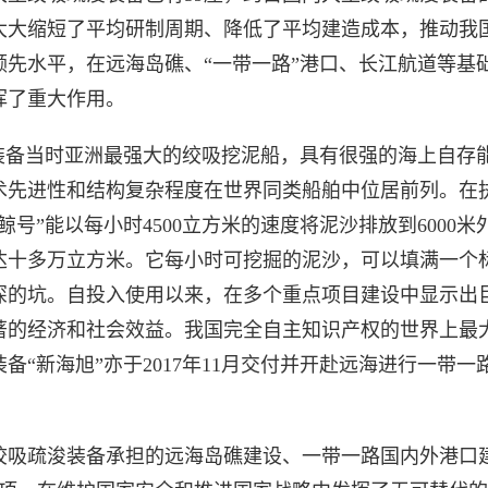
大大缩短了平均研制周期、降低了平均建造成本，推动我
领先水平，在远海岛礁、“一带一路”港口、长江航道等基
挥了重大作用。
”装备当时亚洲最强大的绞吸挖泥船，具有很强的海上自存
术先进性和结构复杂程度在世界同类船舶中位居前列。在
鲸号”能以每小时4500立方米的速度将泥沙排放到6000
达十多万立方米。它每小时可挖掘的泥沙，可以填满一个
深的坑。自投入使用以来，在多个重点项目建设中显示出
著的经济和社会效益。我国完全自主知识产权的世界上最
备“新海旭”亦于2017年11月交付并开赴远海进行一带一
绞吸疏浚装备承担的远海岛礁建设、一带一路国内外港口