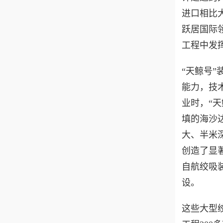
进口相比
跃居国际
工程中发
“天鲸号
能力，技
业时，“天
填的海沙
大、半米
创造了显
自航绞吸装
设。
这些大型