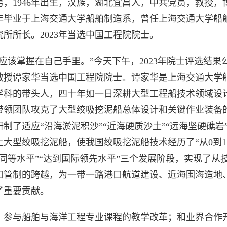
男，1946年出生，汉族，湖北宜昌人，中共党员，教授，
69年毕业于上海交通大学船舶制造系，曾任上海交通大学船
所所长。2023年当选中国工程院院士。
应该掌握在自己手里。”今天下午，2023年院士评选结果
教授谭家华当选中国工程院院士。谭家华是上海交通大学
学科的带头人，四十年如一日深耕大型工程船技术领域设
带领团队攻克了大型绞吸挖泥船总体设计和关键作业装备
制了适应“沿海淤泥积沙”“近海硬质沙土”“远海坚硬礁岩
上大型绞吸挖泥船，使我国绞吸挖泥船技术经历了“从0到1
际同等水平”“达到国际领先水平”三个发展阶段，实现了从
口管制的跨越，为一带一路港口航道建设、近海围海造地
了重要贡献。
，参与船舶与海洋工程专业课程的教学改革；和业界合作