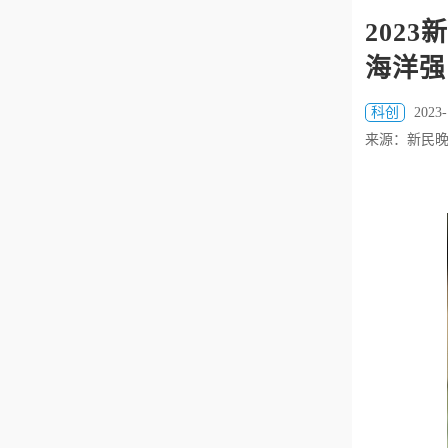
202
海洋强
科创
2023-
来源：新民