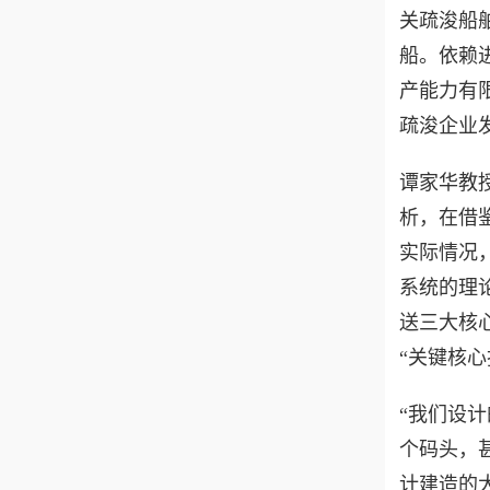
关疏浚船
船。依赖
产能力有
疏浚企业
谭家华教
析，在借
实际情况
系统的理
送三大核
“关键核
“我们设
个码头，
计建造的