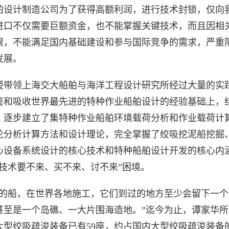
舶设计制造公司为了获得高额利润，进行技术封锁，仅向
进口不仅需要巨额资金，也不能掌握关键技术，而且因相
限，不能满足国内基础建设和参与国际竞争的需求，严重
发展。
授带领上海交大船舶与海洋工程设计研究所经过大量的实
鉴和吸收世界最先进的特种作业船舶设计的经验基础上，
，逐步建立了集特种作业船舶环境载荷分析和作业载荷计
论分析计算方法和设计理论，完全掌握了绞吸挖泥船挖掘
心设备系统设计的核心技术和特种船舶设计开发的核心内
心技术要不来、买不来、讨不来”困境。
计的船，在世界各地施工，它们到过的地方至少会留下一个
甚至是一个岛礁、一大片围海造地。”迄今为止，谭家华所
大型绞吸疏浚装备已有59座，约占国内大型绞吸疏浚装备的