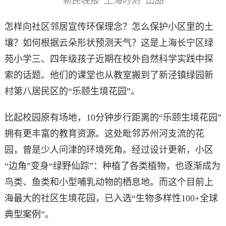
新民晚报“上海时刻”出品
怎样向社区邻居宣传环保理念？怎么保护小区里的土
壤？如何根据云朵形状预测天气？这是上海长宁区绿
苑小学三、四年级孩子近期在校外自然科学实践中探
索的话题。他们的课堂也从教室搬到了新泾镇绿园新
村第八居民区的“乐颐生境花园”。
比起校园原有场地，10分钟步行距离的“乐颐生境花园”
拥有更丰富的教育资源。这处毗邻苏州河支流的花
园，曾是少人问津的环境死角。经过设计更新，小区
“边角”变身“绿野仙踪”：种植了各类植物，也逐渐成为
鸟类、鱼类和小型哺乳动物的栖息地。而这个目前上
海最大的社区生境花园，已入选“生物多样性100+全球
典型案例”。