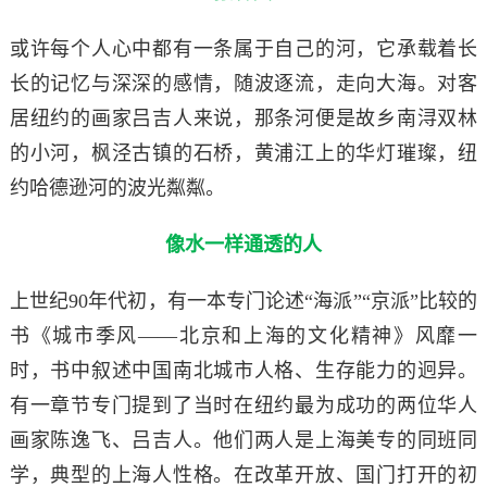
或许每个人心中都有一条属于自己的河，它承载着长
长的记忆与深深的感情，随波逐流，走向大海。对客
居纽约的画家吕吉人来说，那条河便是故乡南浔双林
的小河，枫泾古镇的石桥，黄浦江上的华灯璀璨，纽
约哈德逊河的波光粼粼。
像水一样通透的人
上世纪90年代初，有一本专门论述“海派”“京派”比较的
书《城市季风——北京和上海的文化精神》风靡一
时，书中叙述中国南北城市人格、生存能力的迥异。
有一章节专门提到了当时在纽约最为成功的两位华人
画家陈逸飞、吕吉人。他们两人是上海美专的同班同
学，典型的上海人性格。在改革开放、国门打开的初