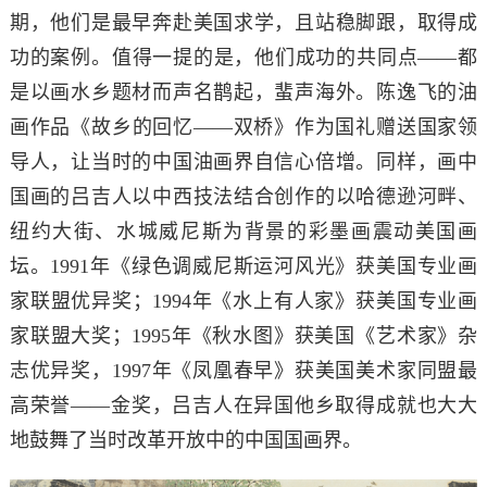
期，他们是最早奔赴美国求学，且站稳脚跟，取得成
功的案例。值得一提的是，他们成功的共同点——都
是以画水乡题材而声名鹊起，蜚声海外。陈逸飞的油
画作品《故乡的回忆——双桥》作为国礼赠送国家领
导人，让当时的中国油画界自信心倍增。同样，画中
国画的吕吉人以中西技法结合创作的以哈德逊河畔、
纽约大街、水城威尼斯为背景的彩墨画震动美国画
坛。1991年《绿色调威尼斯运河风光》获美国专业画
家联盟优异奖；1994年《水上有人家》获美国专业画
家联盟大奖；1995年《秋水图》获美国《艺术家》杂
志优异奖，1997年《凤凰春早》获美国美术家同盟最
高荣誉——金奖，吕吉人在异国他乡取得成就也大大
地鼓舞了当时改革开放中的中国国画界。