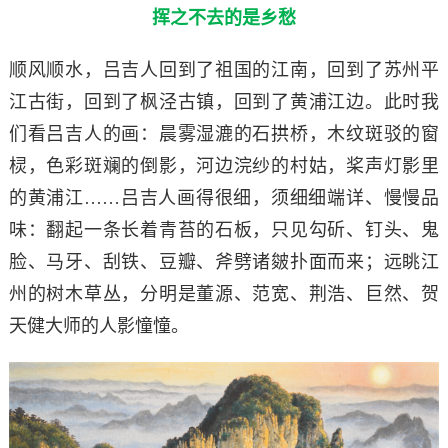
挥之不去的是乡愁
顺风顺水，吕吉人回到了祖国的江南，回到了苏州平
江古街，回到了枫泾古镇，回到了黄浦江边。此时我
们看吕吉人的画：晨雾湿漉的石拱桥，木纹斑驳的窗
棂，色彩斑斓的倒影，河边浣纱的村姑，桨声灯影里
的黄浦江……吕吉人画得很细，须细细端详、慢慢品
味：翻起一条长着青苔的石板，只见勾斫、钉头、鬼
脸、马牙、刮铁、豆瓣、斧劈诸皴扑面而来；远眺江
州的树木草丛，分明是董源、范宽、荆浩、巨然、贺
天健大师的人影憧憧。