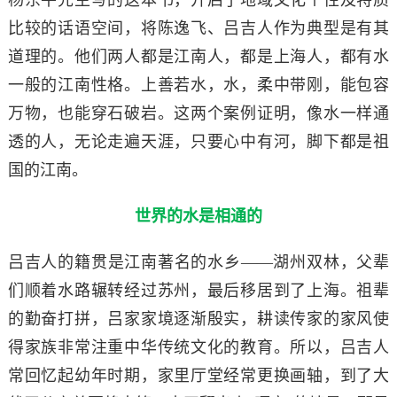
杨东平先生写的这本书，开启了地域文化个性及特质
比较的话语空间，将陈逸飞、吕吉人作为典型是有其
道理的。他们两人都是江南人，都是上海人，都有水
一般的江南性格。上善若水，水，柔中带刚，能包容
万物，也能穿石破岩。这两个案例证明，像水一样通
透的人，无论走遍天涯，只要心中有河，脚下都是祖
国的江南。
世界的水是相通的
吕吉人的籍贯是江南著名的水乡——湖州双林，父辈
们顺着水路辗转经过苏州，最后移居到了上海。祖辈
的勤奋打拼，吕家家境逐渐殷实，耕读传家的家风使
得家族非常注重中华传统文化的教育。所以，吕吉人
常回忆起幼年时期，家里厅堂经常更换画轴，到了大