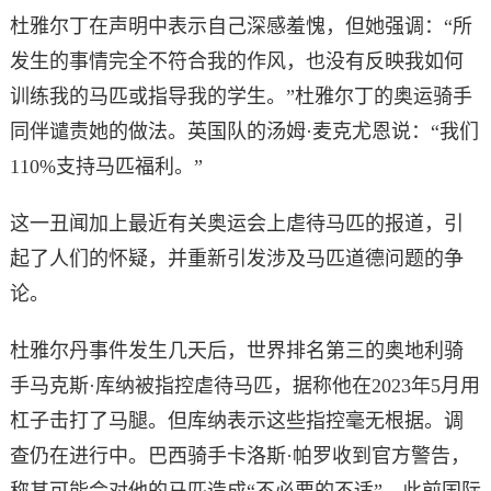
杜雅尔丁在声明中表示自己深感羞愧，但她强调：“所
发生的事情完全不符合我的作风，也没有反映我如何
训练我的马匹或指导我的学生。”杜雅尔丁的奥运骑手
同伴谴责她的做法。英国队的汤姆·麦克尤恩说：“我们
110%支持马匹福利。”
这一丑闻加上最近有关奥运会上虐待马匹的报道，引
起了人们的怀疑，并重新引发涉及马匹道德问题的争
论。
杜雅尔丹事件发生几天后，世界排名第三的奥地利骑
手马克斯·库纳被指控虐待马匹，据称他在2023年5月用
杠子击打了马腿。但库纳表示这些指控毫无根据。调
查仍在进行中。巴西骑手卡洛斯·帕罗收到官方警告，
称其可能会对他的马匹造成“不必要的不适”，此前国际