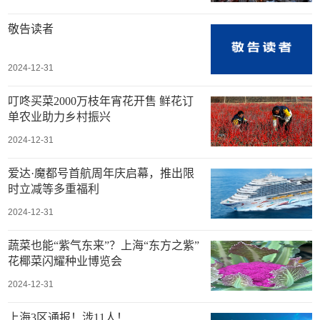
敬告读者
2024-12-31
叮咚买菜2000万枝年宵花开售 鲜花订
单农业助力乡村振兴
2024-12-31
爱达·魔都号首航周年庆启幕，推出限
时立减等多重福利
2024-12-31
蔬菜也能“紫气东来”？上海“东方之紫”
花椰菜闪耀种业博览会
2024-12-31
上海3区通报！涉11人！