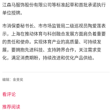
江森马服饰股份有限公司等标准起草和首批承诺执行
单位授牌。
市消保委秘书长、市市场监管局二级巡视员陶爱莲表
示，上海在推动体育与科创融合发展方面肩负着重要
的责任和使命。实现体育产业的高质量、可持续发
展，要拥抱先进科技、支持跨界合作，关注需求变
化，满足消费期盼，持续改进和优化产品供给。
编辑：金旻矣
看评论
推荐阅读