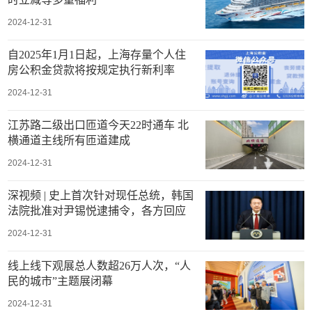
2024-12-31
自2025年1月1日起，上海存量个人住
房公积金贷款将按规定执行新利率
2024-12-31
江苏路二级出口匝道今天22时通车 北
横通道主线所有匝道建成
2024-12-31
深视频 | 史上首次针对现任总统，韩国
法院批准对尹锡悦逮捕令，各方回应
2024-12-31
线上线下观展总人数超26万人次，“人
民的城市”主题展闭幕
2024-12-31