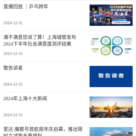
直播回放 ｜乒乓跨年
2024-12-31
满不满意您说了算！上海城管发布
2024下半年社会满意度测评结果
2024-12-31
敬告读者
2024-12-31
2024年上海十大新闻
2024-12-31
爱达·魔都号首航周年庆启幕，推出限
时立减等多重福利