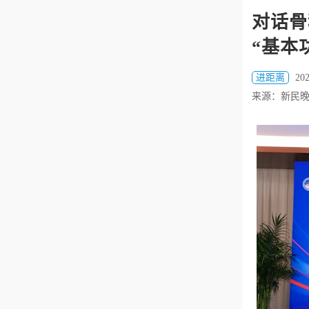
对话骨
“基本
进距离
202
来源：新民