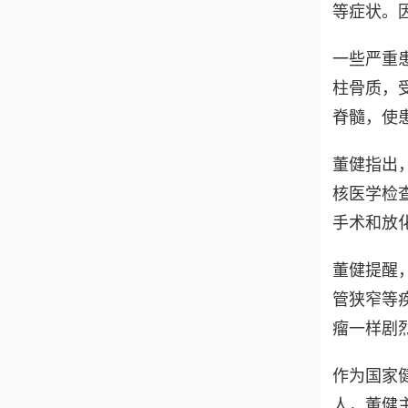
等症状。
一些严重
柱骨质，
脊髓，使
董健指出
核医学检
手术和放
董健提醒
管狭窄等
瘤一样剧
作为国家
人，董健主