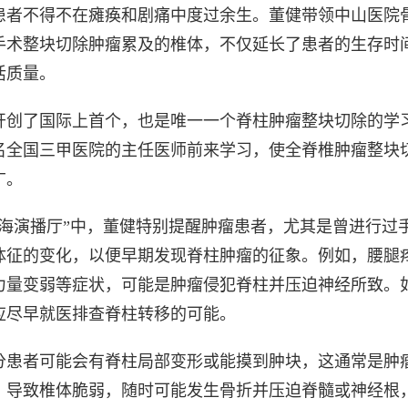
患者不得不在瘫痪和剧痛中度过余生。董健带领中山医院
手术整块切除肿瘤累及的椎体，不仅延长了患者的生存时
活质量。
开创了国际上首个，也是唯一一个脊柱肿瘤整块切除的学
0多名全国三甲医院的主任医师前来学习，使全脊椎肿瘤整块
广。
上海演播厅”中，董健特别提醒肿瘤患者，尤其是曾进行过
体征的变化，以便早期发现脊柱肿瘤的征象。例如，腰腿
力量变弱等症状，可能是肿瘤侵犯脊柱并压迫神经所致。
应尽早就医排查脊柱转移的可能。
分患者可能会有脊柱局部变形或能摸到肿块，这通常是肿
，导致椎体脆弱，随时可能发生骨折并压迫脊髓或神经根