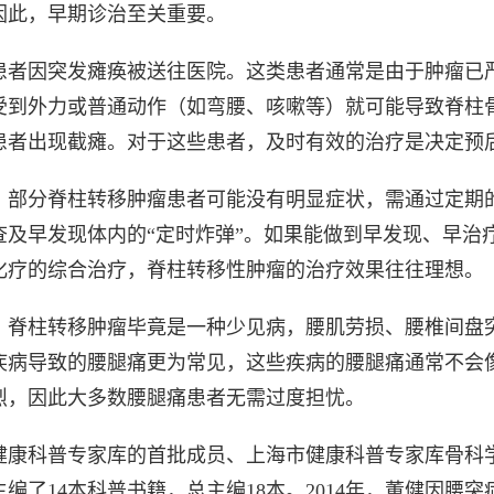
因此，早期诊治至关重要。
患者因突发瘫痪被送往医院。这类患者通常是由于肿瘤已
受到外力或普通动作（如弯腰、咳嗽等）就可能导致脊柱
患者出现截瘫。对于这些患者，及时有效的治疗是决定预
，部分脊柱转移肿瘤患者可能没有明显症状，需通过定期
查及早发现体内的“定时炸弹”。如果能做到早发现、早治
化疗的综合治疗，脊柱转移性肿瘤的治疗效果往往理想。
，脊柱转移肿瘤毕竟是一种少见病，腰肌劳损、腰椎间盘
疾病导致的腰腿痛更为常见，这些疾病的腰腿痛通常不会
烈，因此大多数腰腿痛患者无需过度担忧。
健康科普专家库的首批成员、上海市健康科普专家库骨科
编了14本科普书籍，总主编18本。
2014年，董健因腰