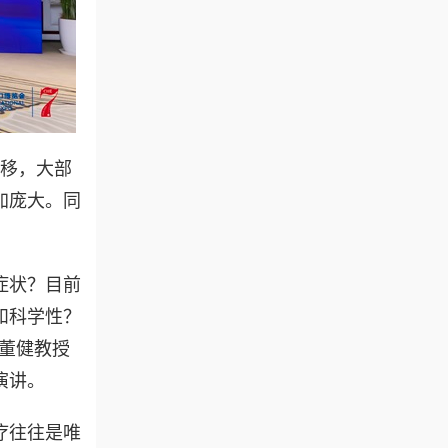
转移，大部
加庞大。同
症状？目前
和科学性？
任董健教授
演讲。
疗往往是唯