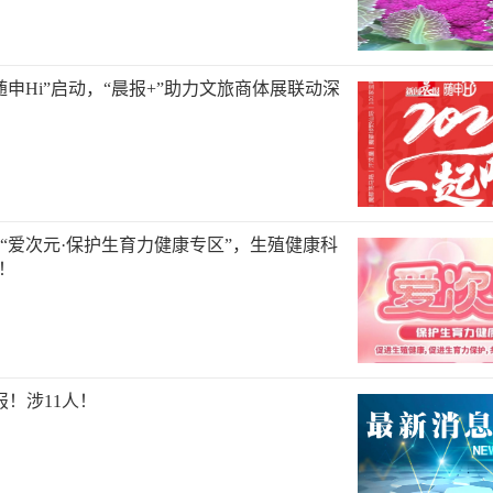
随申Hi”启动，“晨报+”助力文旅商体展联动深
“爱次元·保护生育力健康专区”，生殖健康科
”！
报！涉11人！