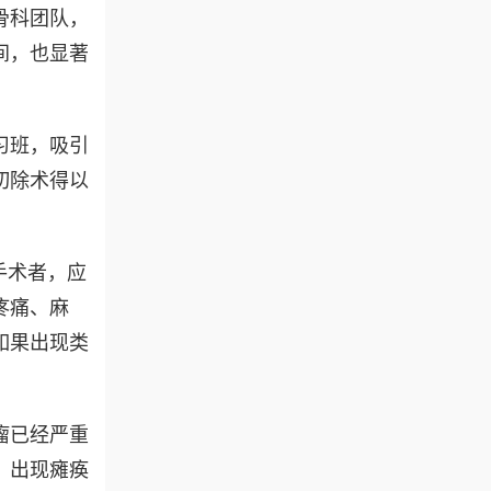
骨科团队，
间，也显著
习班，吸引
切除术得以
手术者，应
疼痛、麻
如果出现类
瘤已经严重
，出现瘫痪