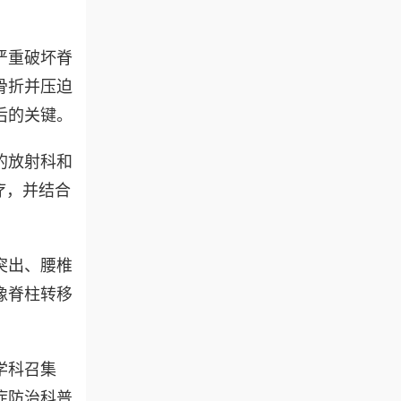
严重破坏脊
骨折并压迫
后的关键。
的放射科和
疗，并结合
突出、腰椎
像脊柱转移
学科召集
突症防治科普