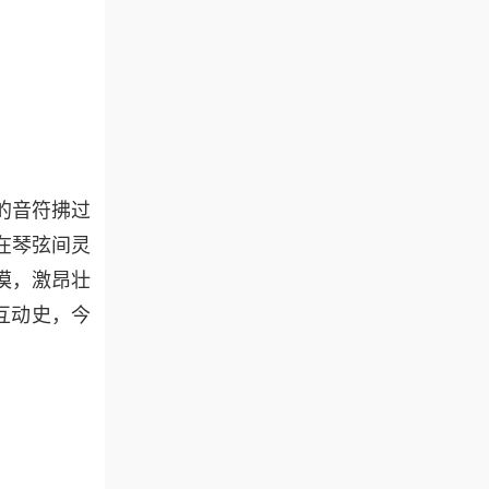
的音符拂过
在琴弦间灵
漠，激昂壮
互动史，今