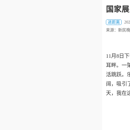
国家展
进距离
202
来源：新民
11月8
耳畔。一
活跳跃。
阔，吸引
天，我在