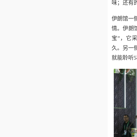
味；还有
伊朗馆一
情。伊朗
宝”，它
久。另一
就能聆听