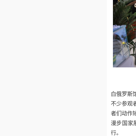
白俄罗斯
不少参观
者们动作
漫步国家
行。