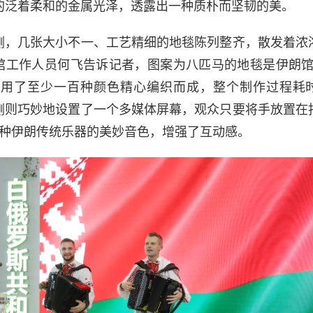
的泛着柔和的金属光泽，透露出一种质朴而坚韧的美。
侧，几张大小不一、工艺精细的地毯陈列整齐，散发着浓
馆工作人员何飞告诉记者，图案为八匹马的地毯是伊朗馆
采用了至少一百种颜色精心编织而成，整个制作过程耗
侧则巧妙地设置了一个多媒体屏幕，观众只要将手放置在
5种伊朗传统乐器的美妙音色，增强了互动感。