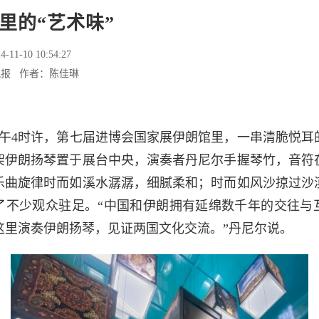
里的“艺术味”
4-11-10 10:54:27
晚报 作者：陈佳琳
日下午4时许，第七届进博会国家展伊朗馆里，一串清脆悦耳
架伊朗扬琴置于展台中央，演奏者丹尼尔手握琴竹，音符
乐曲旋律时而如溪水潺潺，细腻柔和；时而如风沙掠过沙
了不少观众驻足。“中国和伊朗拥有延绵数千年的交往与
这里演奏伊朗扬琴，见证两国文化交流。”丹尼尔说。