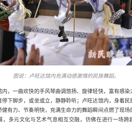
图说：卢旺达馆内充满动感激情的民族舞蹈。
馆内，一曲欢快的手风琴曲调悠扬、旋律轻快，富有感染
者停下脚步，或坐或立，静静聆听；卢旺达馆内，身着民
矫健有力、节奏明快，充满生命力的舞蹈瞬间点燃了现场
展，多元文化与艺术气息相互交融，仿佛在进行一场跨