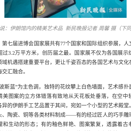
说：伊朗馆内的精美艺术品 新民晚报记者 周馨 摄（下
，第七届进博会国家展共有77个国家和国际组织参展，人
超过3.2万平方米，创历届之最。国家展不仅为各国展示
领域机遇搭建重要平台，更让千姿百态的各国艺术与文化
海交汇融合。
“波斯蓝”为主色调，独特的花纹攀上白色墙面，艺术感扑
精美图案的立方体错落有致地从天花板处垂落，在空中
各异的伊朗手工艺品置于其间，宛如一个小型的艺术殿堂
头、陶瓷、铜等各类材料制成——有的经过匠人的巧手雕
理和生动的形态；有的釉色鲜艳、图案繁复，透露着古