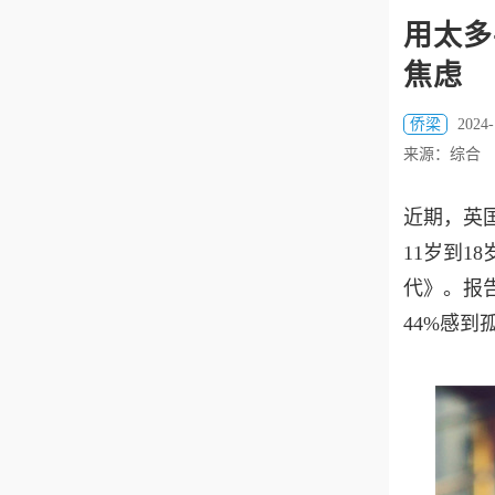
用太多
焦虑
侨梁
2024-
来源：综合
近期，英国
11岁到
代》。报
44%感到