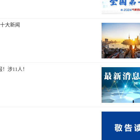
海十大新闻
报！涉11人！