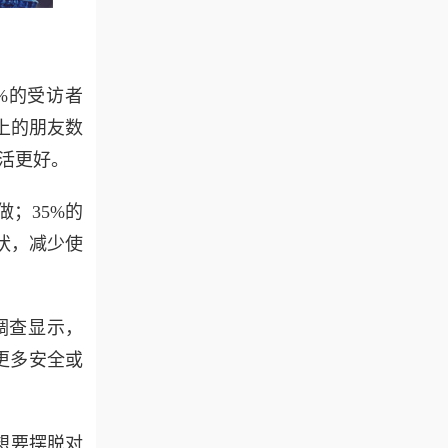
%的受访者
上的朋友数
活更好。
；35%的
状，减少使
调查显示，
更多安全或
年想要摆脱对