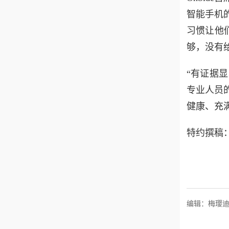
智能手机
习惯让他
够，没有
“有证据
专业人员
健康、充
特约撰稿
编辑：梅璎