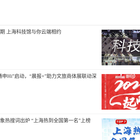
旦假期 上海科技馆与你云端相约
随申Hi”启动，“晨报+”助力文旅商体展联动深
度气象热搜词出炉 “上海热到全国第一名”上榜