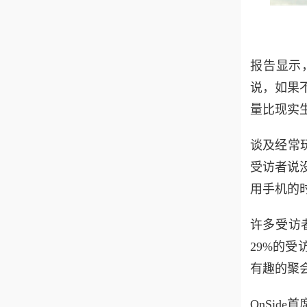
报告显示
说，如果
量比现实
谈及经常
受访者说
用手机的
许多受访
29%的
有趣的聚
OnSid