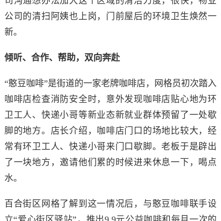
司沟通想办法加大这个区域的清洁力度，很快，物业
公司的清扫阿姨也上岗，门前屋后的环境卫生焕然一
新。
倾听、合作、帮助，双向奔赴
“憨豆咖啡”是街道的一家老牌咖啡店，网格员初次踏入
咖啡店检查消防安全时，意外发现咖啡店贴心地为环
卫工人、快递小哥等新业态新就业群体预留了一处歇
脚的地方。店长介绍，咖啡店门口的场地比较大，经
常有环卫工人、快递小哥来门口歇脚。老板于是辟出
了一块地方，邀请他们累的时候进来休息一下，喝点
水。
百合街区网格了解到这一情况后，与憨豆咖啡联手设
立“爱心街区驿站”，推出9.9元公益咖啡和每月一次的