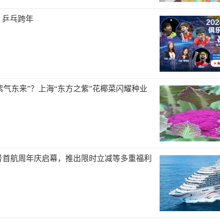
｜乒乓跨年
紫气东来”？上海“东方之紫”花椰菜闪耀种业
号首航周年庆启幕，推出限时立减等多重福利