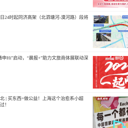
1月3日24时起同济高架（北泗塘河-漠河路）段将
随申Hi”启动，“晨报+”助力文旅商体展联动深
北 | 买东西=做公益！上海这个治愈系小超
过！