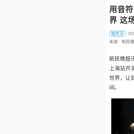
用音符
界 这
城生活
202
来源：新民
新民晚报讯
上海站开
世界，让
间。