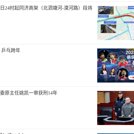
1月3日24时起同济高架（北泗塘河-漠河路）段将
｜乒乓跨年
委原主任姚凯一审获刑14年