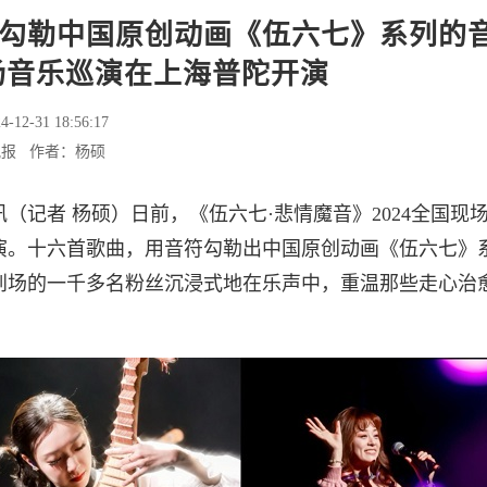
勾勒中国原创动画《伍六七》系列的
场音乐巡演在上海普陀开演
4-12-31 18:56:17
晚报 作者：杨硕
（记者 杨硕）日前，《伍六七·悲情魔音》2024全国现
演。十六首歌曲，用音符勾勒出中国原创动画《伍六七》
到场的一千多名粉丝沉浸式地在乐声中，重温那些走心治