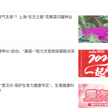
紫气东来”？上海“东方之紫”花椰菜闪耀种业
随申Hi”启动，“晨报+”助力文旅商体展联动深
“爱次元·保护生育力健康专区”，生殖健康科
”！