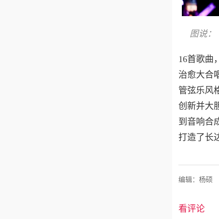
图说：
16首歌
治愈大合
管弦乐风
创新并大
到音响合
打造了长
编辑：杨硕
看评论