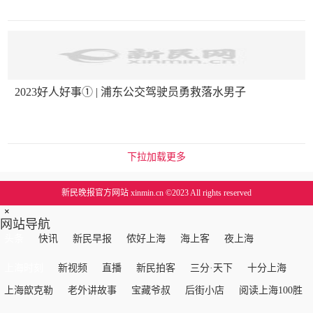
2023好人好事① | 浦东公交驾驶员勇救落水男子
下拉加载更多
新民晚报官方网站 xinmin.cn ©2023 All rights reserved
×
网站导航
头条
快讯
新民早报
侬好上海
海上客
夜上海
上海时刻
新视频
直播
新民拍客
三分·天下
十分上海
上海歆克勒
老外讲故事
宝藏爷叔
后街小店
阅读上海100胜