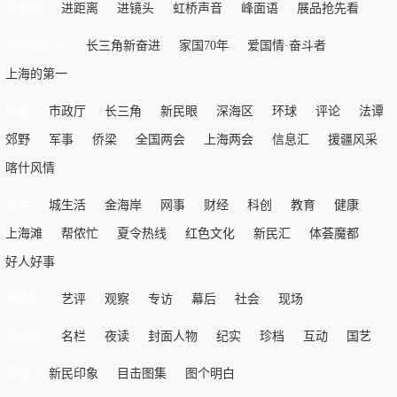
进博会
进距离
进镜头
虹桥声音
峰面语
展品抢先看
新中国七十
长三角新奋进
家国70年
爱国情·奋斗者
上海的第一
时政
市政厅
长三角
新民眼
深海区
环球
评论
法谭
郊野
军事
侨梁
全国两会
上海两会
信息汇
援疆风采
喀什风情
民生
城生活
金海岸
网事
财经
科创
教育
健康
上海滩
帮侬忙
夏令热线
红色文化
新民汇
体荟魔都
好人好事
文体汇
艺评
观察
专访
幕后
社会
现场
夜光杯
名栏
夜读
封面人物
纪实
珍档
互动
国艺
读图
新民印象
目击图集
图个明白