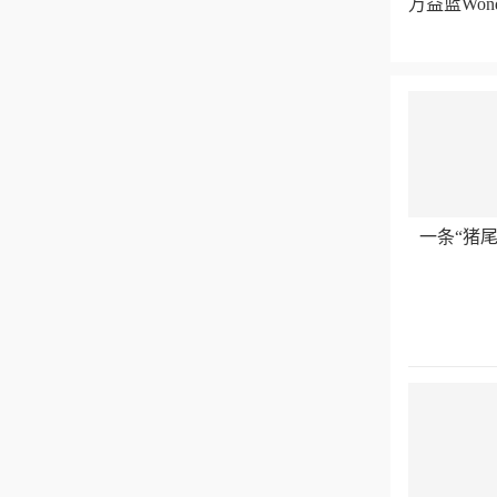
万益蓝Wo
一条“猪