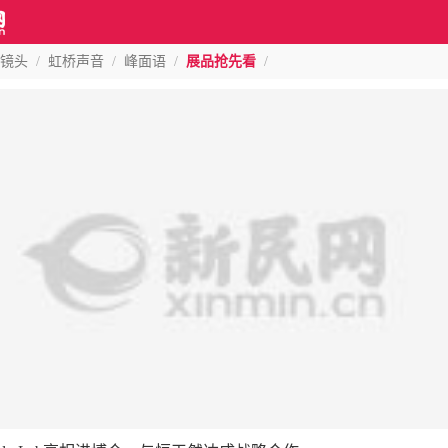
镜头
/
虹桥声音
/
峰面语
/
展品抢先看
/