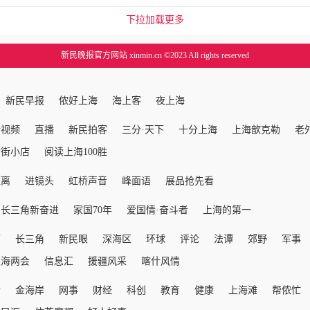
下拉加载更多
新民晚报官方网站 xinmin.cn ©2023 All rights reserved
新民早报
侬好上海
海上客
夜上海
新视频
直播
新民拍客
三分·天下
十分上海
上海歆克勒
老
后街小店
阅读上海100胜
距离
进镜头
虹桥声音
峰面语
展品抢先看
长三角新奋进
家国70年
爱国情·奋斗者
上海的第一
厅
长三角
新民眼
深海区
环球
评论
法谭
郊野
军事
上海两会
信息汇
援疆风采
喀什风情
活
金海岸
网事
财经
科创
教育
健康
上海滩
帮侬忙