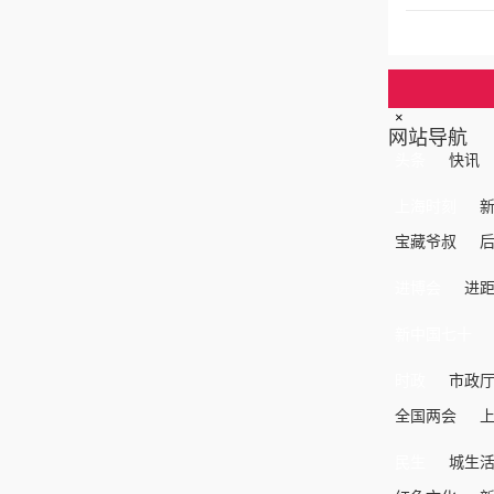
×
网站导航
头条
快讯
上海时刻
宝藏爷叔
进博会
进
新中国七十
时政
市政
全国两会
民生
城生