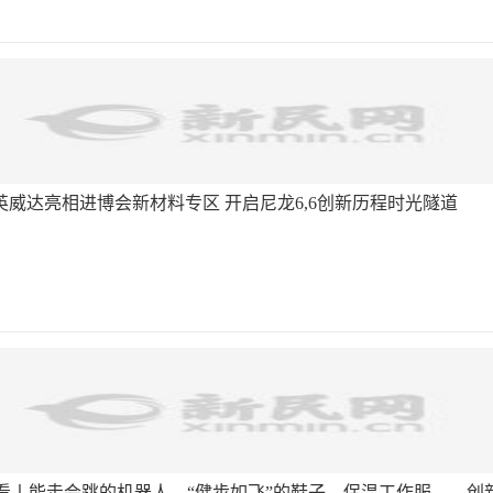
”英威达亮相进博会新材料专区 开启尼龙6,6创新历程时光隧道
看丨能走会跳的机器人、“健步如飞”的鞋子、保温工作服……创