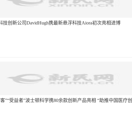
技创新公司DavidHugh携最新悬浮科技Aiora初次亮相进博
驻客”“受益者”波士顿科学携80余款创新产品亮相 “助推中国医疗