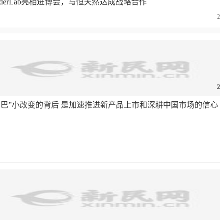
nderLab亮相进博会，与恒天然达成战略合作
2
2
2
2
2
2
2
2
2
2
2
尾巴”小改变的背后 是加速推进新产品上市和深耕中国市场的信心