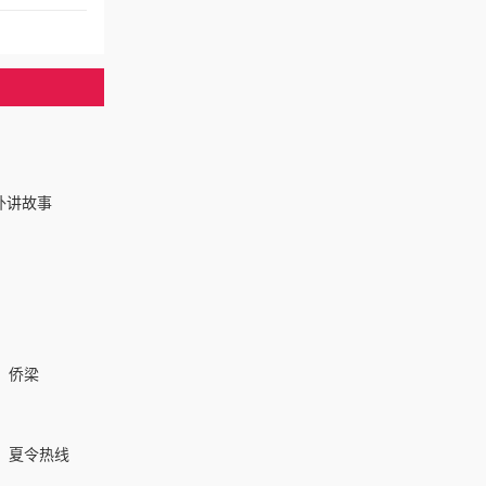
外讲故事
侨梁
夏令热线